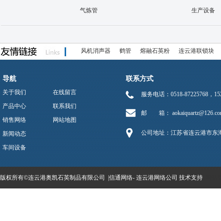
气炼管
生产
风机消声器
鹤管
熔融石英粉
连云港联锁块
导航
联系方式
关于我们
在线留言
服务电话：0518-87225768，152
产品中心
联系我们
邮 箱： aokaiquartz@126.co
销售网络
网站地图
公司地址：江苏省连云港市东
新闻动态
车间设备
版权所有©连云港奥凯石英制品有限公司 |
信通网络
-
连云港网络公司
技术支持
网站