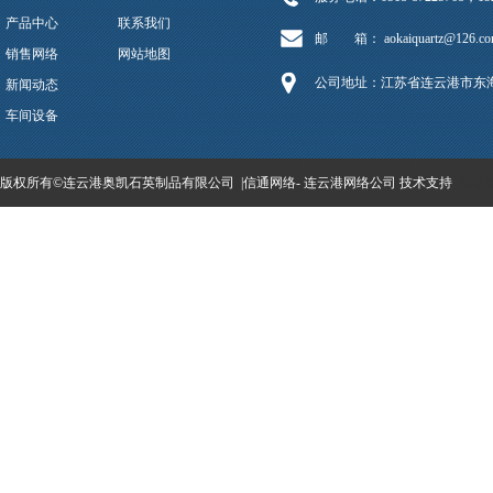
产品中心
联系我们
邮 箱： aokaiquartz@126.co
销售网络
网站地图
公司地址：江苏省连云港市东
新闻动态
车间设备
版权所有©连云港奥凯石英制品有限公司 |
信通网络
-
连云港网络公司
技术支持
网站