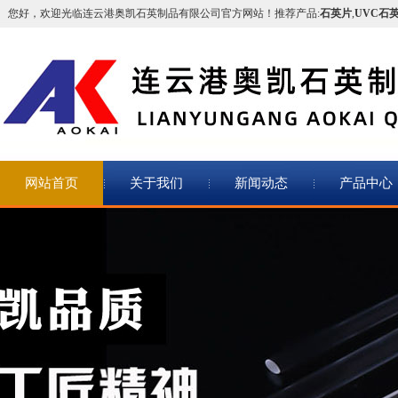
您好，欢迎光临连云港奥凯石英制品有限公司官方网站！推荐产品:
石英片
,
UVC石
网站首页
关于我们
新闻动态
产品中心