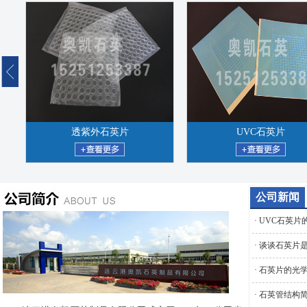
透紫外石英片
UVC石英片
公司新闻
·
UVC石英片
·
谈谈石英片
·
石英片的光
·
石英管结构