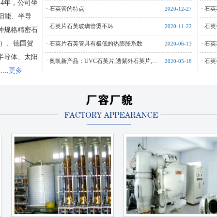
14年，公司坐
·
石英管的特点
·
石英
2020-12-27
阳能、半导
·
石英片石英玻璃管烫不坏
·
石英
2020-11-22
种规格精密石
料）、德国贺
·
石英片石英管具有极低的热膨胀系数
·
石英
2020-06-13
半导体、太阳
·
奥凯新产品：UVC石英片,透紫外石英片,…
·
石英
2020-05-18
.....
更多