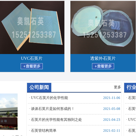
UVC石英片
透紫外石英片
公司新闻
行
更多
·
UVC石英片的化学性能
·
石英
2021-11-06
·
谈谈石英片是如何形成的！
·
石英
2021-05-08
·
石英片的光学性能有其独到之处
·
UV
2021-04-23
·
石英管结构简单
·
石英
2021-02-11