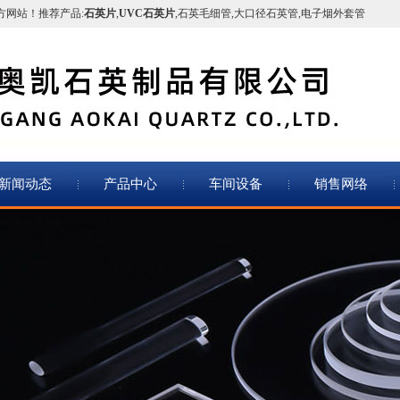
方网站！推荐产品:
石英片
,
UVC石英片
,
石英毛细管
,
大口径石英管
,
电子烟外套管
新闻动态
产品中心
车间设备
销售网络